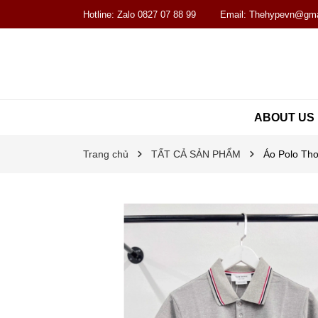
Hotline:
Zalo 0827 07 88 99
Email:
Thehypevn@gma
ABOUT US
Trang chủ
TẤT CẢ SẢN PHẨM
Áo Polo Tho