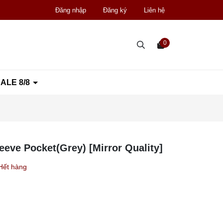
Đăng nhập
Đăng ký
Liên hệ
0
ALE 8/8
eve Pocket(Grey) [Mirror Quality]
Hết hàng