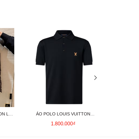
ON LV
ÁO POLO LOUIS VUITTON
ÁO SƠ MI
OWN)
SIGNATURE LOGO (BLACK)
CO
1.800.000₫