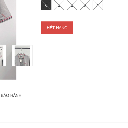
0
1
2
3
4
HẾT HÀNG
 BẢO HÀNH