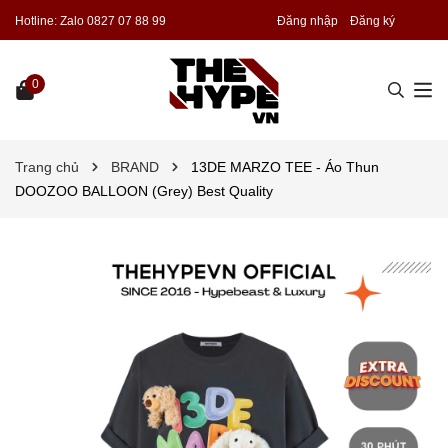
Hotline:
Zalo 0827 07 88 99
Đăng nhập
Đăng ký
0
Trang chủ
BRAND
13DE MARZO TEE - Áo Thun
DOOZOO BALLOON (Grey) Best Quality