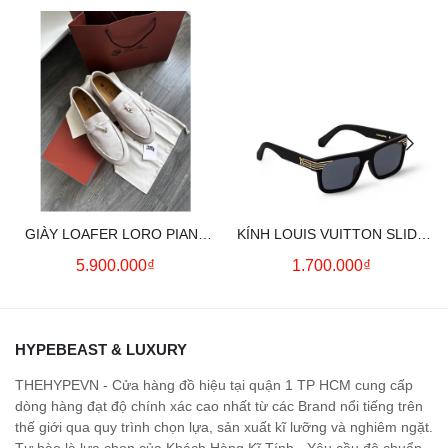
GIÀY LOAFER LORO PIANA
KÍNH LOUIS VUITTON SLIDE
SUMMER CHARMS (CREAM)
SQUARE SUNGLASSES
5.900.000₫
1.700.000₫
HYPEBEAST & LUXURY
THEHYPEVN - Cửa hàng đồ hiệu tại quận 1 TP HCM cung cấp
dòng hàng đạt độ chính xác cao nhất từ các Brand nổi tiếng trên
thế giới qua quy trình chọn lựa, sản xuất kĩ lưỡng và nghiêm ngặt.
Tự hào là lựa chọn của Khách Hàng Kĩ Tính - Yêu cầu độ chuẩn