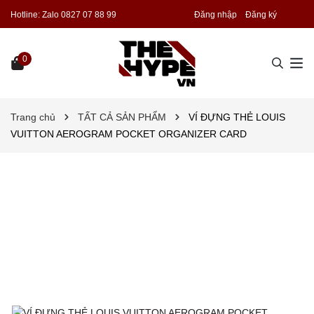
Hotline:
Zalo 0827 07 88 99
Đăng nhập
Đăng ký
0
Trang chủ
TẤT CẢ SẢN PHẨM
VÍ ĐỰNG THẺ LOUIS
VUITTON AEROGRAM POCKET ORGANIZER CARD