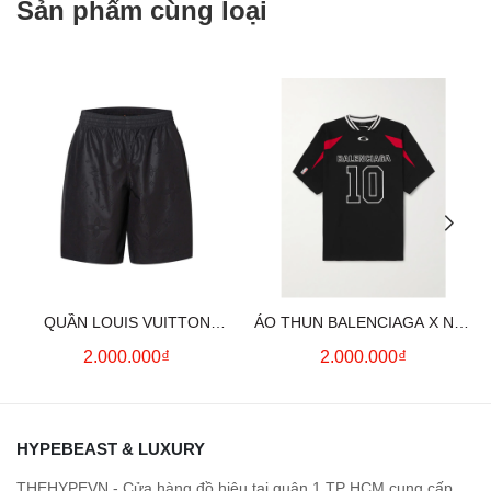
Sản phẩm cùng loại
QUẦN LOUIS VUITTON
ÁO THUN BALENCIAGA X NBA
MONOGRAM MOIRE
LOGO COTTON JERSEY T-
2.000.000₫
2.000.000₫
JACQUARD SILK SHORTS IN
SHIRT
BLACK
HYPEBEAST & LUXURY
THEHYPEVN - Cửa hàng đồ hiệu tại quận 1 TP HCM cung cấp