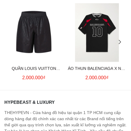
QUẦN LOUIS VUITTON
ÁO THUN BALENCIAGA X NBA
MONOGRAM MOIRE
LOGO COTTON JERSEY T-
2.000.000₫
2.000.000₫
JACQUARD SILK SHORTS IN
SHIRT
BLACK
HYPEBEAST & LUXURY
THEHYPEVN - Cửa hàng đồ hiệu tại quận 1 TP HCM cung cấp
dòng hàng đạt độ chính xác cao nhất từ các Brand nổi tiếng trên
thế giới qua quy trình chọn lựa, sản xuất kĩ lưỡng và nghiêm ngặt.
Tự hào là lựa chọn của Khách Hàng Kĩ Tính - Yêu cầu độ chuẩn