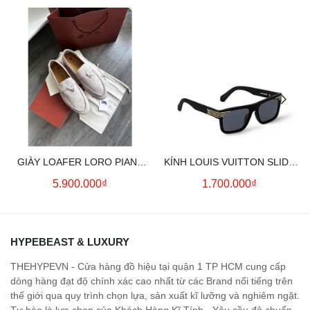
GIÀY LOAFER LORO PIANA
KÍNH LOUIS VUITTON SLIDE
SUMMER CHARMS (CREAM)
SQUARE SUNGLASSES
5.900.000₫
1.700.000₫
HYPEBEAST & LUXURY
THEHYPEVN - Cửa hàng đồ hiệu tại quận 1 TP HCM cung cấp
dòng hàng đạt độ chính xác cao nhất từ các Brand nổi tiếng trên
thế giới qua quy trình chọn lựa, sản xuất kĩ lưỡng và nghiêm ngặt.
Tự hào là lựa chọn của Khách Hàng Kĩ Tính - Yêu cầu độ chuẩn