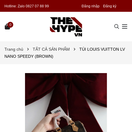
Hotline:
Zalo 0827 07 88 99
Đăng nhập
Đăng ký
0
Trang chủ
TẤT CẢ SẢN PHẨM
TÚI LOUIS VUITTON LV
NANO SPEEDY (BROWN)