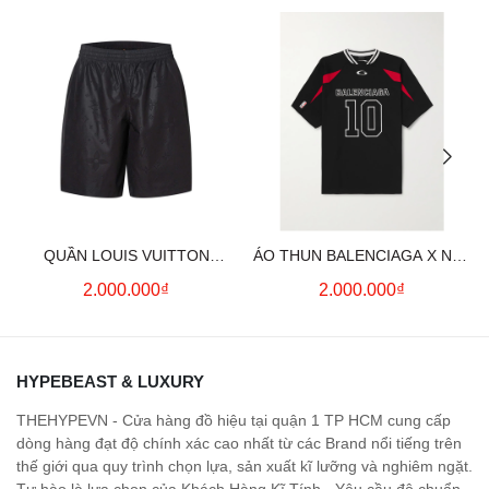
QUẦN LOUIS VUITTON
ÁO THUN BALENCIAGA X NBA
MONOGRAM MOIRE
LOGO COTTON JERSEY T-
2.000.000₫
2.000.000₫
JACQUARD SILK SHORTS IN
SHIRT
BLACK
HYPEBEAST & LUXURY
THEHYPEVN - Cửa hàng đồ hiệu tại quận 1 TP HCM cung cấp
dòng hàng đạt độ chính xác cao nhất từ các Brand nổi tiếng trên
thế giới qua quy trình chọn lựa, sản xuất kĩ lưỡng và nghiêm ngặt.
Tự hào là lựa chọn của Khách Hàng Kĩ Tính - Yêu cầu độ chuẩn