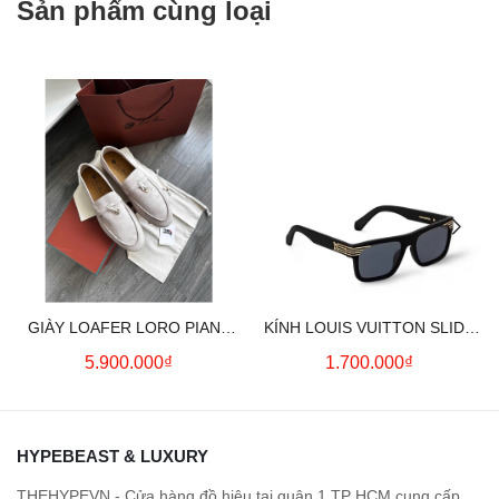
Sản phẩm cùng loại
GIÀY LOAFER LORO PIANA
KÍNH LOUIS VUITTON SLIDE
SUMMER CHARMS (CREAM)
SQUARE SUNGLASSES
5.900.000₫
1.700.000₫
HYPEBEAST & LUXURY
THEHYPEVN - Cửa hàng đồ hiệu tại quận 1 TP HCM cung cấp