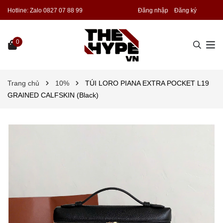
Hotline:
Zalo 0827 07 88 99
Đăng nhập
Đăng ký
0
Trang chủ
10%
TÚI LORO PIANA EXTRA POCKET L19
GRAINED CALFSKIN (Black)