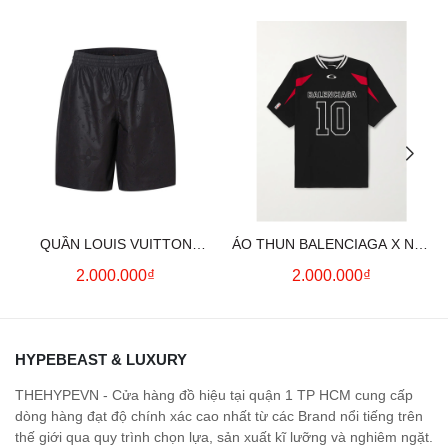
QUẦN LOUIS VUITTON
ÁO THUN BALENCIAGA X NBA
MONOGRAM MOIRE
LOGO COTTON JERSEY T-
2.000.000₫
2.000.000₫
JACQUARD SILK SHORTS IN
SHIRT
BLACK
HYPEBEAST & LUXURY
THEHYPEVN - Cửa hàng đồ hiệu tại quận 1 TP HCM cung cấp
dòng hàng đạt độ chính xác cao nhất từ các Brand nổi tiếng trên
thế giới qua quy trình chọn lựa, sản xuất kĩ lưỡng và nghiêm ngặt.