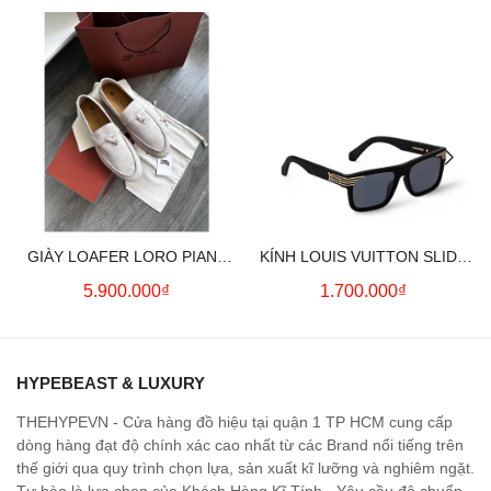
GIÀY LOAFER LORO PIANA
KÍNH LOUIS VUITTON SLIDE
SUMMER CHARMS (CREAM)
SQUARE SUNGLASSES
5.900.000₫
1.700.000₫
HYPEBEAST & LUXURY
THEHYPEVN - Cửa hàng đồ hiệu tại quận 1 TP HCM cung cấp
dòng hàng đạt độ chính xác cao nhất từ các Brand nổi tiếng trên
thế giới qua quy trình chọn lựa, sản xuất kĩ lưỡng và nghiêm ngặt.
Tự hào là lựa chọn của Khách Hàng Kĩ Tính - Yêu cầu độ chuẩn