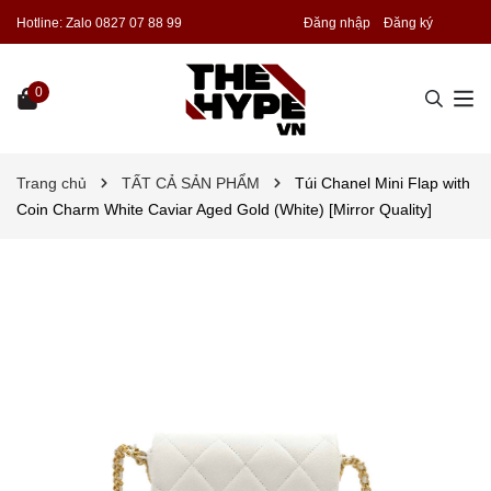
Hotline:
Zalo 0827 07 88 99
Đăng nhập
Đăng ký
0
Trang chủ
TẤT CẢ SẢN PHẨM
Túi Chanel Mini Flap with
Coin Charm White Caviar Aged Gold (White) [Mirror Quality]