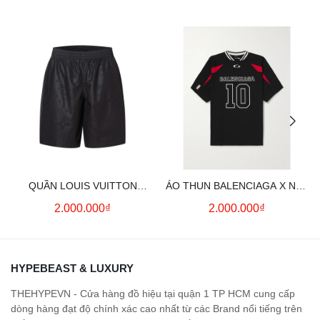
QUẦN LOUIS VUITTON
ÁO THUN BALENCIAGA X NBA
MONOGRAM MOIRE
LOGO COTTON JERSEY T-
2.000.000₫
2.000.000₫
JACQUARD SILK SHORTS IN
SHIRT
BLACK
HYPEBEAST & LUXURY
THEHYPEVN - Cửa hàng đồ hiệu tại quận 1 TP HCM cung cấp
dòng hàng đạt độ chính xác cao nhất từ các Brand nổi tiếng trên