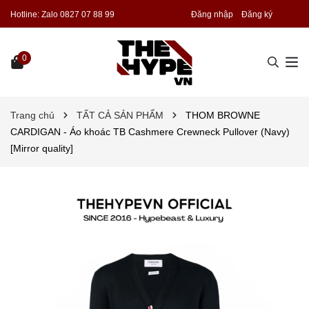
Hotline:
Zalo 0827 07 88 99
Đăng nhập
Đăng ký
0
Trang chủ
TẤT CẢ SẢN PHẨM
THOM BROWNE
CARDIGAN - Áo khoác TB Cashmere Crewneck Pullover (Navy)
[Mirror quality]