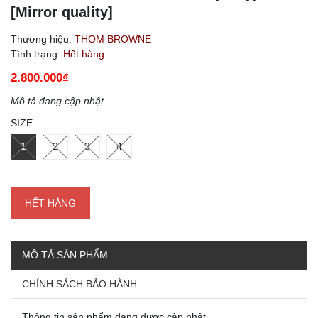
[Mirror quality]
Thương hiệu:
THOM BROWNE
Tình trạng:
Hết hàng
2.800.000₫
Mô tả đang cập nhật
SIZE
1
2
3
4
HẾT HÀNG
MÔ TẢ SẢN PHẨM
CHÍNH SÁCH BẢO HÀNH
Thông tin sản phẩm đang được cập nhật