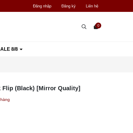
Đăng nhập
Đăng ký
Liên hệ
0
ALE 8/8
lip (Black) [Mirror Quality]
 hàng