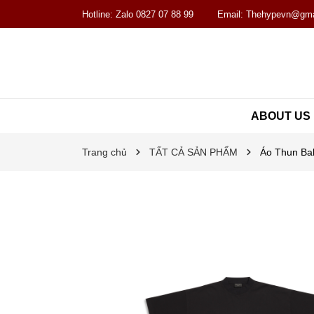
Hotline:
Zalo 0827 07 88 99
Email:
Thehypevn@gma
ABOUT US
Trang chủ
TẤT CẢ SẢN PHẨM
Áo Thun Bal