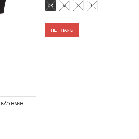
XS
M
S
L
HẾT HÀNG
 BẢO HÀNH