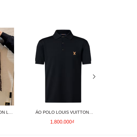
ON LV
ÁO POLO LOUIS VUITTON
ÁO SƠ MI
OWN)
SIGNATURE LOGO (BLACK)
CO
1.800.000₫