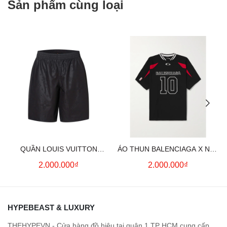
Sản phẩm cùng loại
QUẦN LOUIS VUITTON
ÁO THUN BALENCIAGA X NBA
MONOGRAM MOIRE
LOGO COTTON JERSEY T-
2.000.000₫
2.000.000₫
JACQUARD SILK SHORTS IN
SHIRT
BLACK
HYPEBEAST & LUXURY
THEHYPEVN - Cửa hàng đồ hiệu tại quận 1 TP HCM cung cấp