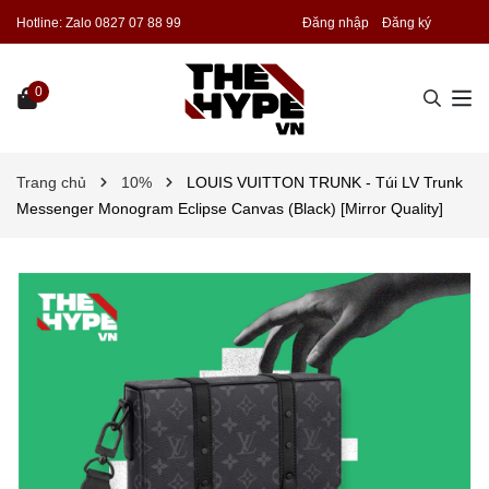
Hotline:
Zalo 0827 07 88 99
Đăng nhập
Đăng ký
0
Trang chủ
10%
LOUIS VUITTON TRUNK - Túi LV Trunk
Messenger Monogram Eclipse Canvas (Black) [Mirror Quality]