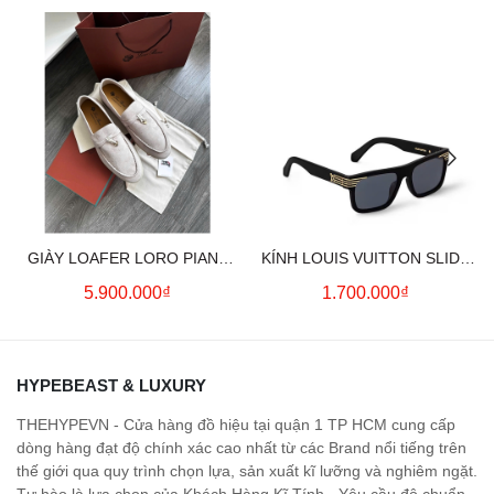
GIÀY LOAFER LORO PIANA
KÍNH LOUIS VUITTON SLIDE
SUMMER CHARMS (CREAM)
SQUARE SUNGLASSES
5.900.000₫
1.700.000₫
HYPEBEAST & LUXURY
THEHYPEVN - Cửa hàng đồ hiệu tại quận 1 TP HCM cung cấp
dòng hàng đạt độ chính xác cao nhất từ các Brand nổi tiếng trên
thế giới qua quy trình chọn lựa, sản xuất kĩ lưỡng và nghiêm ngặt.
Tự hào là lựa chọn của Khách Hàng Kĩ Tính - Yêu cầu độ chuẩn