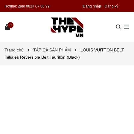
Hotline:
Zalo 0827 07 88 99
Đăng nhập
Đăng ký
0
Trang chủ
TẤT CẢ SẢN PHẨM
LOUIS VUITTON BELT
Initiales Reversible Belt Taurillon (Black)