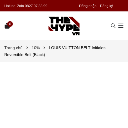
Hotline:
Zalo 0827 07 88 99
Đăng nhập
Đăng ký
0
Trang chủ
10%
LOUIS VUITTON BELT Initiales
Reversible Belt (Black)