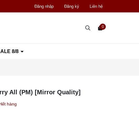
Đăng nhập
Đăng ký
Liên hệ
0
ALE 8/8
y All (PM) [Mirror Quality]
Hết hàng