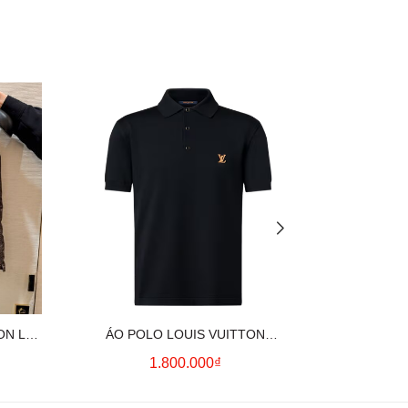
ON LV
ÁO POLO LOUIS VUITTON
ÁO SƠ MI
OWN)
SIGNATURE LOGO (BLACK)
CO
1.800.000₫