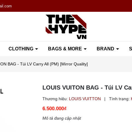
il.com
CLOTHING
BAGS & MORE
BRAND
S
N BAG - Túi LV Carry All (PM) [Mirror Quality]
LOUIS VUITON BAG - Túi LV Carr
Thương hiệu:
LOUIS VUITTON
|
Tình trạng:
6.500.000₫
Mô tả đang cập nhật