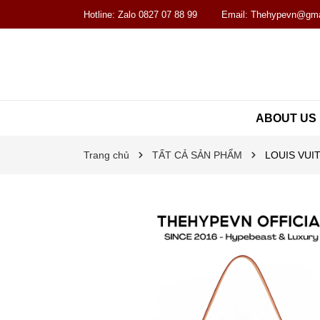
Hotline:
Zalo 0827 07 88 99
Email:
Thehypevn@gma
ABOUT US
Trang chủ
TẤT CẢ SẢN PHẨM
LOUIS VUITO