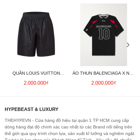
QUẦN LOUIS VUITTON
ÁO THUN BALENCIAGA X NBA
MONOGRAM MOIRE
LOGO COTTON JERSEY T-
2.000.000₫
2.000.000₫
JACQUARD SILK SHORTS IN
SHIRT
BLACK
HYPEBEAST & LUXURY
THEHYPEVN - Cửa hàng đồ hiệu tại quận 1 TP HCM cung cấp
dòng hàng đạt độ chính xác cao nhất từ các Brand nổi tiếng trên
thế giới qua quy trình chọn lựa, sản xuất kĩ lưỡng và nghiêm ngặt.
Tự hào là lựa chọn của Khách Hàng Kĩ Tính - Yêu cầu độ chuẩn