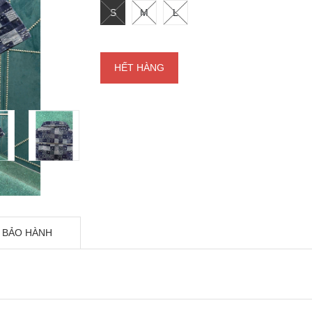
S
M
L
HẾT HÀNG
 BẢO HÀNH