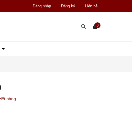
Đăng nhập
Đăng ký
Liên hệ
0
D
N
Hết hàng