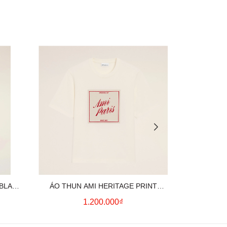
 BLACK
ÁO THUN AMI HERITAGE PRINT
ÁO THUN AM
UE)
(WHITE CREAM)
(
1.200.000₫