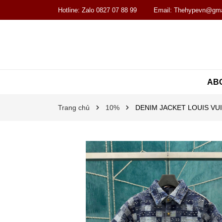
Hotline:
Zalo 0827 07 88 99
Email:
Thehypevn@gma
AB
Trang chủ
10%
DENIM JACKET LOUIS VU