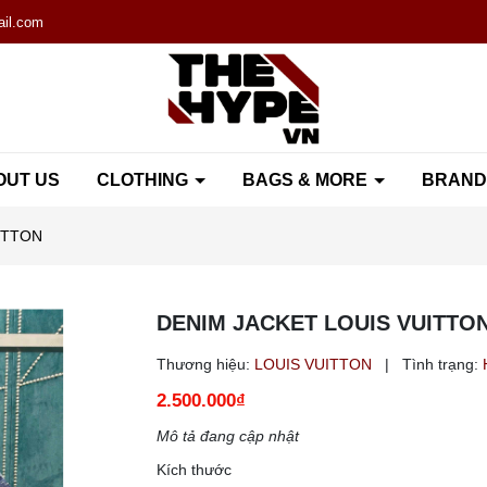
il.com
OUT US
CLOTHING
BAGS & MORE
BRAN
ITTON
DENIM JACKET LOUIS VUITTO
Thương hiệu:
LOUIS VUITTON
|
Tình trạng:
2.500.000₫
Mô tả đang cập nhật
Kích thước