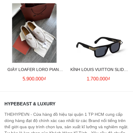
GIÀY LOAFER LORO PIANA
KÍNH LOUIS VUITTON SLIDE
SUMMER CHARMS (CREAM)
SQUARE SUNGLASSES
5.900.000₫
1.700.000₫
HYPEBEAST & LUXURY
THEHYPEVN - Cửa hàng đồ hiệu tại quận 1 TP HCM cung cấp
dòng hàng đạt độ chính xác cao nhất từ các Brand nổi tiếng trên
thế giới qua quy trình chọn lựa, sản xuất kĩ lưỡng và nghiêm ngặt.
Tự hào là lựa chọn của Khách Hàng Kĩ Tính - Yêu cầu độ chuẩn