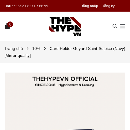
Hotline:
Zalo 0827 07 88 99
Đăng nhập
Đăng ký
0
Trang chủ
10%
Card Holder Goyard Saint-Sulpice (Navy)
[Mirror quality]