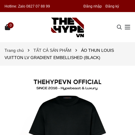
Hotline:
Zalo 0827 07 88 99
Đăng nhập
Đăng ký
0
Trang chủ
TẤT CẢ SẢN PHẨM
ÁO THUN LOUIS
VUITTON LV GRADIENT EMBELLISHED (BLACK)