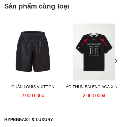
Sản phẩm cùng loại
QUẦN LOUIS VUITTON
ÁO THUN BALENCIAGA X NBA
MONOGRAM MOIRE
LOGO COTTON JERSEY T-
2.000.000₫
2.000.000₫
JACQUARD SILK SHORTS IN
SHIRT
BLACK
HYPEBEAST & LUXURY