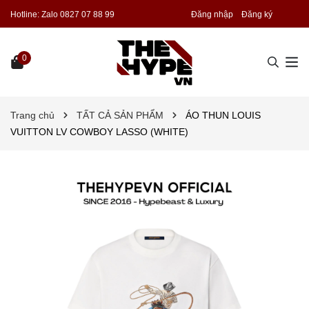
Hotline:
Zalo 0827 07 88 99
Đăng nhập
Đăng ký
0
Trang chủ
TẤT CẢ SẢN PHẨM
ÁO THUN LOUIS
VUITTON LV COWBOY LASSO (WHITE)