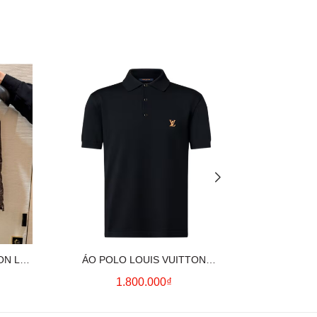
ON LV
ÁO POLO LOUIS VUITTON
ÁO SƠ MI
OWN)
SIGNATURE LOGO (BLACK)
CO
1.800.000₫