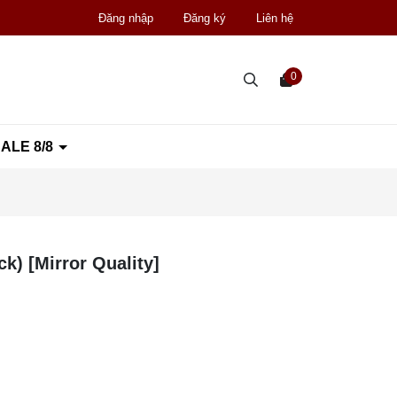
Đăng nhập
Đăng ký
Liên hệ
0
ALE 8/8
k) [Mirror Quality]