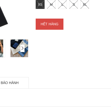
XS
M
L
S
XL
HẾT HÀNG
 BẢO HÀNH