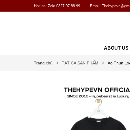
Hotline:
Zalo 0827 07 88 99
Email:
Thehypevn@gma
ABOUT US
Trang chủ
TẤT CẢ SẢN PHẨM
Áo Thun Loe