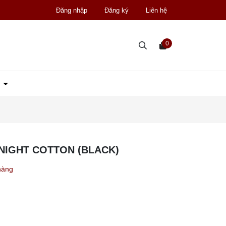
Đăng nhập
Đăng ký
Liên hệ
0
D
NIGHT COTTON (BLACK)
hàng