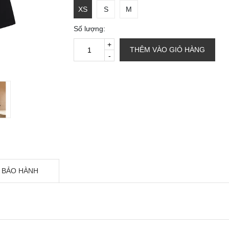
XS
S
M
Số lượng:
+
THÊM VÀO GIỎ HÀNG
-
 BẢO HÀNH