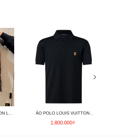
ON LV
ÁO POLO LOUIS VUITTON
ÁO SƠ MI
OWN)
SIGNATURE LOGO (BLACK)
CO
1.800.000₫