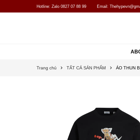
Hotline:
Zalo 0827 07 88 99
Email:
Thehypevn@gma
AB
Trang chủ
TẤT CẢ SẢN PHẨM
ÁO THUN B