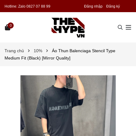
Hotline:
Zalo 0827 07 88 99
Đăng nhập
Đăng ký
0
Trang chủ
10%
Áo Thun Balenciaga Stencil Type
Medium Fit (Black) [Mirror Quality]