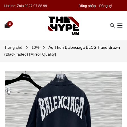
Hotline:
Zalo 0827 07 88 99
Đăng nhập
Đăng ký
0
Trang chủ
10%
Áo Thun Balenciaga BLCG Hand-drawn
(Black faded) [Mirror Quality]