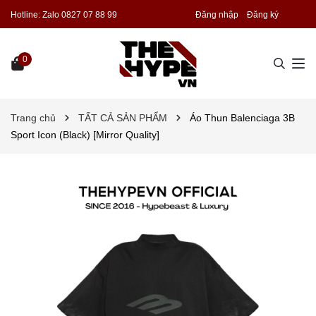
Hotline:
Zalo 0827 07 88 99
Đăng nhập
Đăng ký
0
Trang chủ
TẤT CẢ SẢN PHẨM
Áo Thun Balenciaga 3B
Sport Icon (Black) [Mirror Quality]