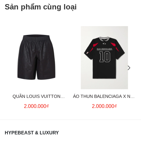
Sản phẩm cùng loại
QUẦN LOUIS VUITTON
ÁO THUN BALENCIAGA X NBA
MONOGRAM MOIRE
LOGO COTTON JERSEY T-
2.000.000₫
2.000.000₫
JACQUARD SILK SHORTS IN
SHIRT
BLACK
HYPEBEAST & LUXURY