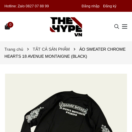
Hotline:
Zalo 0827 07 88 99
Đăng nhập
Đăng ký
0
Trang chủ
TẤT CẢ SẢN PHẨM
ÁO SWEATER CHROME
HEARTS 18 AVENUE MONTAIGNE (BLACK)