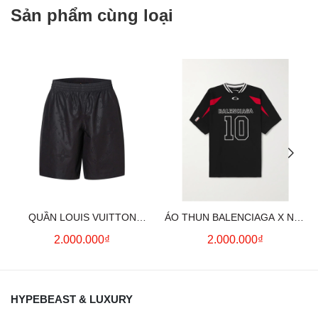
Sản phẩm cùng loại
QUẦN LOUIS VUITTON
ÁO THUN BALENCIAGA X NBA
MONOGRAM MOIRE
LOGO COTTON JERSEY T-
2.000.000₫
2.000.000₫
JACQUARD SILK SHORTS IN
SHIRT
BLACK
HYPEBEAST & LUXURY