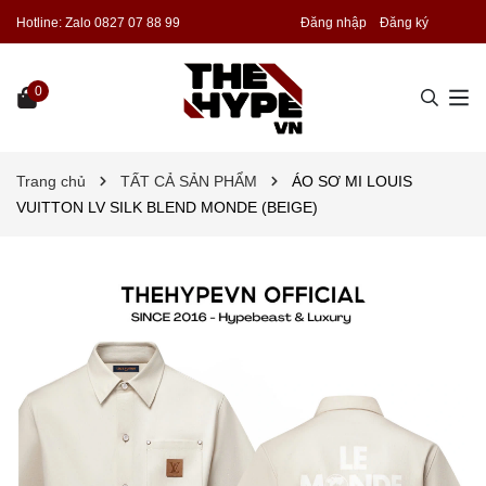
Hotline:
Zalo 0827 07 88 99
Đăng nhập
Đăng ký
0
Trang chủ
TẤT CẢ SẢN PHẨM
ÁO SƠ MI LOUIS
VUITTON LV SILK BLEND MONDE (BEIGE)