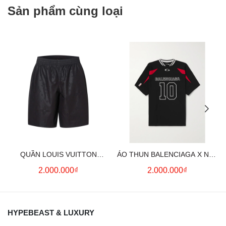
Sản phẩm cùng loại
QUẦN LOUIS VUITTON
ÁO THUN BALENCIAGA X NBA
MONOGRAM MOIRE
LOGO COTTON JERSEY T-
2.000.000₫
2.000.000₫
JACQUARD SILK SHORTS IN
SHIRT
BLACK
HYPEBEAST & LUXURY