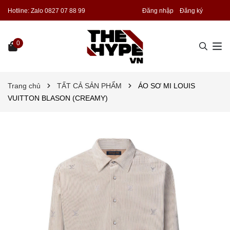
Hotline:
Zalo 0827 07 88 99
Đăng nhập
Đăng ký
0
Trang chủ
TẤT CẢ SẢN PHẨM
ÁO SƠ MI LOUIS
VUITTON BLASON (CREAMY)