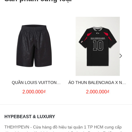
QUẦN LOUIS VUITTON
ÁO THUN BALENCIAGA X NBA
MONOGRAM MOIRE
LOGO COTTON JERSEY T-
2.000.000₫
2.000.000₫
JACQUARD SILK SHORTS IN
SHIRT
BLACK
HYPEBEAST & LUXURY
THEHYPEVN - Cửa hàng đồ hiệu tại quận 1 TP HCM cung cấp