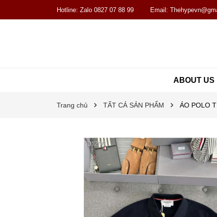
Hotline:
Zalo 0827 07 88 99
Email:
Thehypevn@gma
ABOUT US
Trang chủ
TẤT CẢ SẢN PHẨM
ÁO POLO T