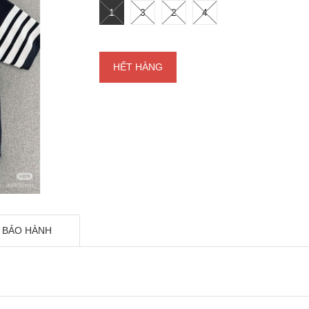
1
3
2
4
HẾT HÀNG
 BẢO HÀNH