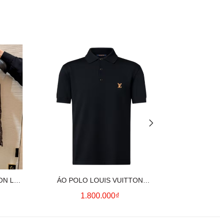
ON LV
ÁO POLO LOUIS VUITTON
ÁO SƠ MI
OWN)
SIGNATURE LOGO (BLACK)
CO
1.800.000₫