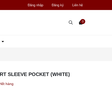
Đăng nhập
Đăng ký
Liên hệ
0
D
T SLEEVE POCKET (WHITE)
Hết hàng