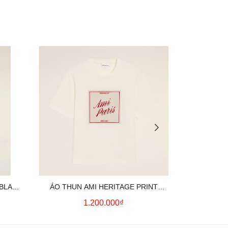
 BLACK
ÁO THUN AMI HERITAGE PRINT
ÁO THUN AM
UE)
(WHITE CREAM)
(
1.200.000₫