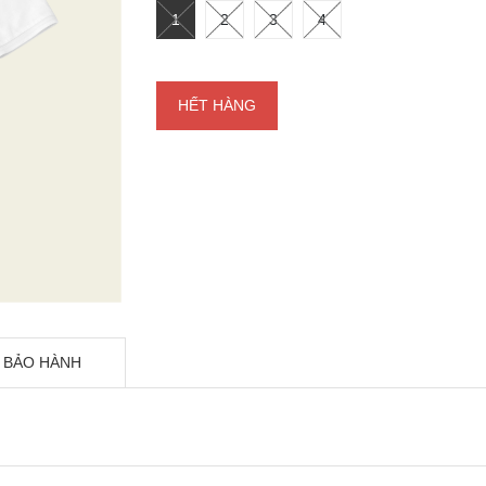
1
2
3
4
HẾT HÀNG
 BẢO HÀNH