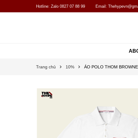
Hotline:
Zalo 0827 07 88 99
Email:
Thehypevn@gma
AB
Trang chủ
10%
ÁO POLO THOM BROWNE 