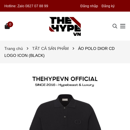
Hotline:
Zalo 0827 07 88 99
Đăng nhập
Đăng ký
0
Trang chủ
TẤT CẢ SẢN PHẨM
ÁO POLO DIOR CD
LOGO ICON (BLACK)