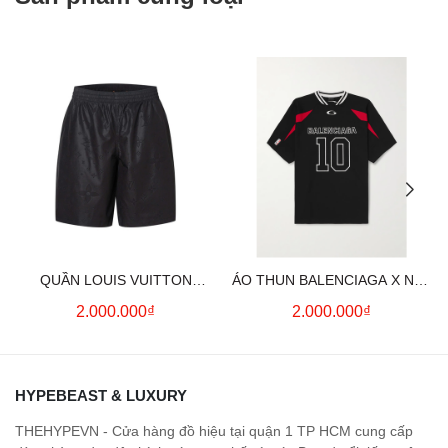
QUẦN LOUIS VUITTON
ÁO THUN BALENCIAGA X NBA
MONOGRAM MOIRE
LOGO COTTON JERSEY T-
2.000.000₫
2.000.000₫
JACQUARD SILK SHORTS IN
SHIRT
BLACK
HYPEBEAST & LUXURY
THEHYPEVN - Cửa hàng đồ hiệu tại quận 1 TP HCM cung cấp