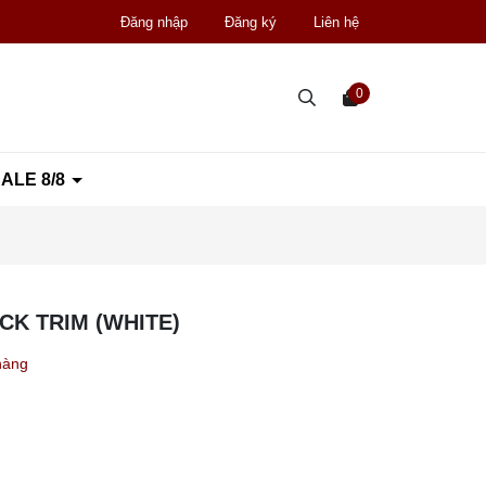
Đăng nhập
Đăng ký
Liên hệ
0
ALE 8/8
K TRIM (WHITE)
hàng