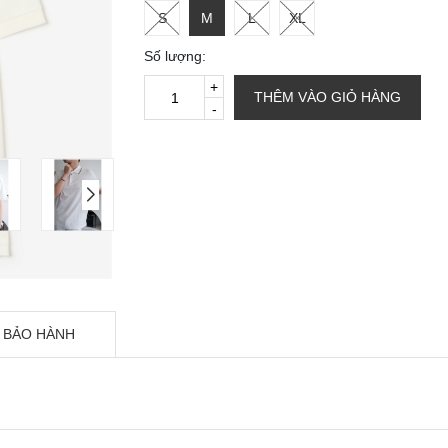
S
M
L
XL
Số lượng:
+
THÊM VÀO GIỎ HÀNG
-
 BẢO HÀNH