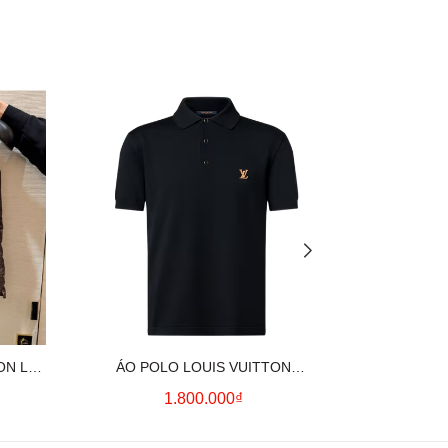
ON LV
ÁO POLO LOUIS VUITTON
ÁO SƠ MI
OWN)
SIGNATURE LOGO (BLACK)
CO
1.800.000₫