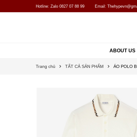
Hotline:
Zalo 0827 07 88 99
Email:
Thehypevn@gma
ABOUT US
Trang chủ
TẤT CẢ SẢN PHẨM
ÁO POLO B