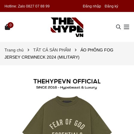
Hotline:
Zalo 0827 07 88 99
Đăng nhập
Đăng ký
0
Trang chủ
TẤT CẢ SẢN PHẨM
ÁO PHÔNG FOG
JERSEY CREWNECK 2024 (MILITARY)