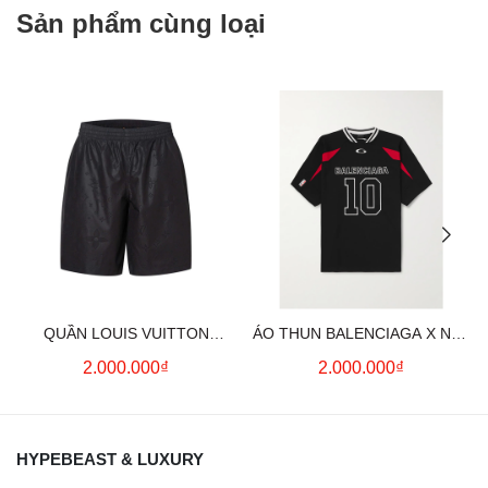
Sản phẩm cùng loại
QUẦN LOUIS VUITTON
ÁO THUN BALENCIAGA X NBA
MONOGRAM MOIRE
LOGO COTTON JERSEY T-
2.000.000₫
2.000.000₫
JACQUARD SILK SHORTS IN
SHIRT
BLACK
HYPEBEAST & LUXURY