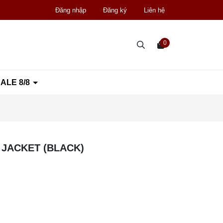
Đăng nhập
Đăng ký
Liên hệ
0
ALE 8/8
 JACKET (BLACK)