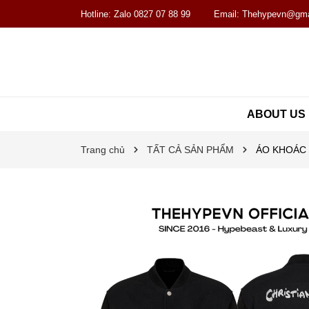
Hotline:
Zalo 0827 07 88 99
Email:
Thehypevn@gma
ABOUT US
Trang chủ
TẤT CẢ SẢN PHẨM
ÁO KHOÁC 