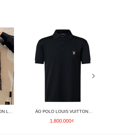
ON LV
ÁO POLO LOUIS VUITTON
ÁO SƠ MI
OWN)
SIGNATURE LOGO (BLACK)
CO
1.800.000₫