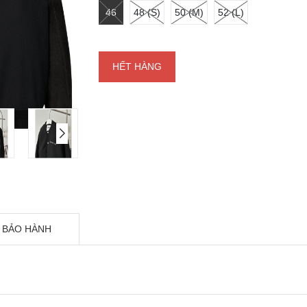
46
48 (S)
50 (M)
52 (L)
HẾT HÀNG
 BẢO HÀNH