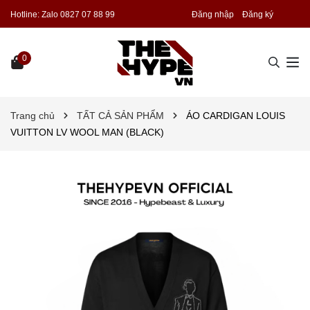
Hotline:
Zalo 0827 07 88 99
Đăng nhập
Đăng ký
0
Trang chủ
TẤT CẢ SẢN PHẨM
ÁO CARDIGAN LOUIS
VUITTON LV WOOL MAN (BLACK)