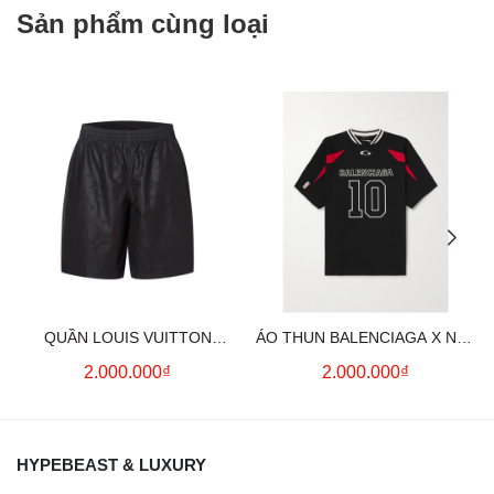
Sản phẩm cùng loại
QUẦN LOUIS VUITTON
ÁO THUN BALENCIAGA X NBA
MONOGRAM MOIRE
LOGO COTTON JERSEY T-
2.000.000₫
2.000.000₫
JACQUARD SILK SHORTS IN
SHIRT
BLACK
HYPEBEAST & LUXURY