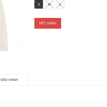
S
M
L
HẾT HÀNG
 BẢO HÀNH