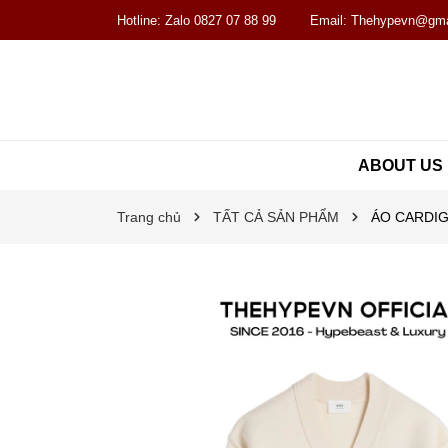
Hotline:
Zalo 0827 07 88 99
Email:
Thehypevn@gma
ABOUT US
Trang chủ
TẤT CẢ SẢN PHẨM
ÁO CARDIG