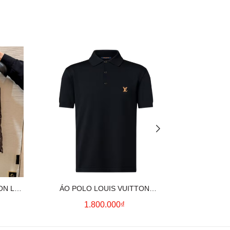
ON LV
ÁO POLO LOUIS VUITTON
ÁO SƠ MI
OWN)
SIGNATURE LOGO (BLACK)
CO
1.800.000₫