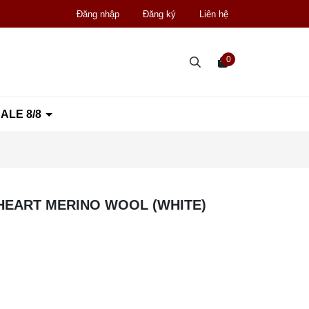
Đăng nhập
Đăng ký
Liên hệ
0
ALE 8/8
 HEART MERINO WOOL (WHITE)